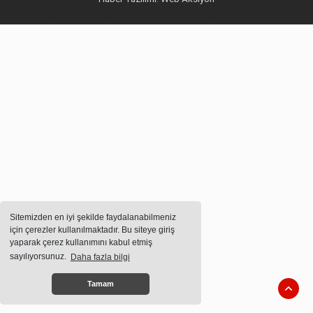
haber yazılımı
haber paketi
haber scripti
haber yazılım
haber script
Sitemizden en iyi şekilde faydalanabilmeniz
için çerezler kullanılmaktadır. Bu siteye giriş
yaparak çerez kullanımını kabul etmiş
sayılıyorsunuz.
Daha fazla bilgi
Tamam