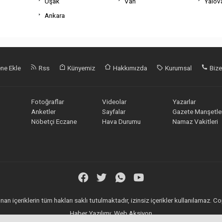
Uşak
Van
Yalov
Ankara
ne Ekle
Rss
Künyemiz
Hakkımızda
Kurumsal
Bize
Fotoğraflar
Videolar
Yazarlar
Anketler
Sayfalar
Gazete Manşetler
Nöbetçi Eczane
Hava Durumu
Namaz Vakitleri
an içeriklerin tüm hakları saklı tutulmaktadır, izinsiz içerikler kullanılamaz.
Haber Yazılımı:
Web Aksiyon