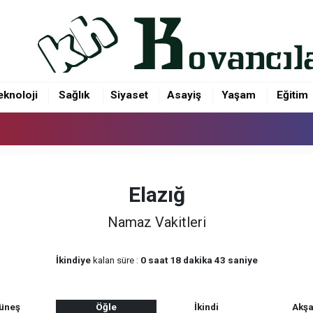
eknoloji
Sağlık
Siyaset
Asayiş
Yaşam
Eğitim
Elazığ
Namaz Vakitleri
İkindiye
kalan süre :
0 saat 18 dakika 43 saniye
üneş
Öğle
İkindi
Akş