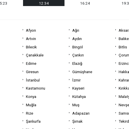
5:23
12:34
16:24
19:
Afyon
Ağrı
Aksar
Artvin
Aydın
Balıke
Bilecik
Bingöl
Bitlis
Çanakkale
Çankırı
Çoru
Edirne
Elazığ
Erzin
Giresun
Gümüşhane
Hakka
İstanbul
İzmir
Kahra
Kastamonu
Kayseri
Kırıkk
Konya
Kütahya
Malat
Muğla
Muş
Nevşe
Rize
Adapazarı
Sams
Şanlıurfa
Şırnak
Tekir