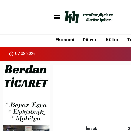
Ekonomi
Dünya
Kültür
T
07.08.2026
İmsak
G