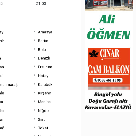
35
21:03
ay
Amasya
sir
Bartın
Bolu
m
Denizli
can
Erzurum
ri
Hatay
manmaraş
Karabük
ale
Kırşehir
ya
Manisa
hir
Niğde
un
Siirt
dağ
Tokat