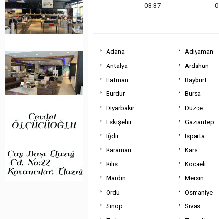
03:37
0
Adana
Adıyaman
Antalya
Ardahan
Batman
Bayburt
Burdur
Bursa
Diyarbakır
Düzce
Eskişehir
Gaziantep
Iğdır
Isparta
Karaman
Kars
Kilis
Kocaeli
Mardin
Mersin
Ordu
Osmaniye
Sinop
Sivas