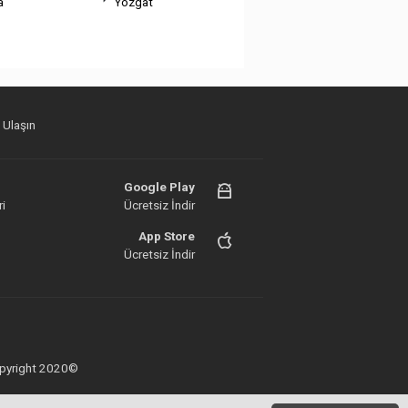
a
Yozgat
 Ulaşın
Google Play
i
Ücretsiz İndir
App Store
Ücretsiz İndir
 Copyright 2020©