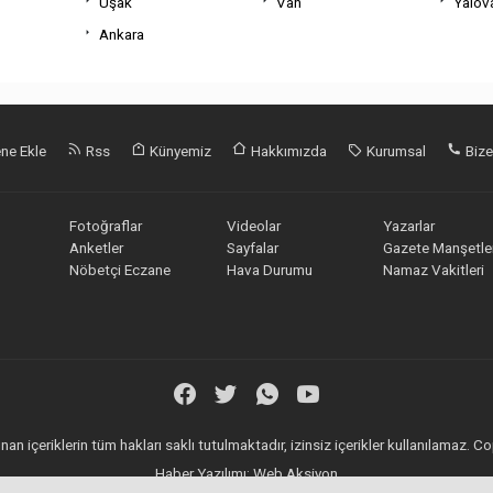
Uşak
Van
Yalov
Ankara
ne Ekle
Rss
Künyemiz
Hakkımızda
Kurumsal
Bize
Fotoğraflar
Videolar
Yazarlar
Anketler
Sayfalar
Gazete Manşetler
Nöbetçi Eczane
Hava Durumu
Namaz Vakitleri
an içeriklerin tüm hakları saklı tutulmaktadır, izinsiz içerikler kullanılamaz.
Haber Yazılımı:
Web Aksiyon