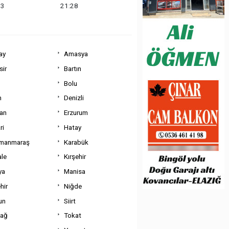
03
21:28
ay
Amasya
sir
Bartın
Bolu
m
Denizli
can
Erzurum
ri
Hatay
manmaraş
Karabük
ale
Kırşehir
ya
Manisa
hir
Niğde
un
Siirt
dağ
Tokat