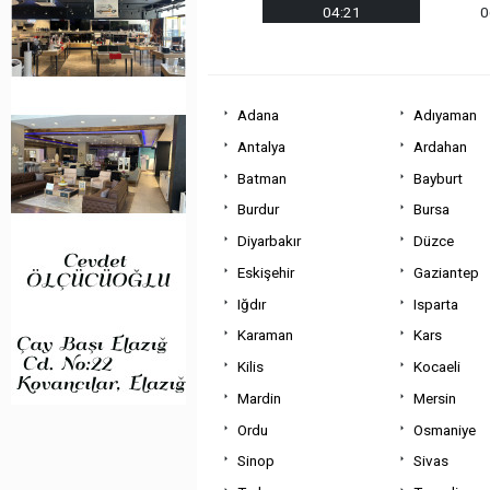
04:21
0
Adana
Adıyaman
Antalya
Ardahan
Batman
Bayburt
Burdur
Bursa
Diyarbakır
Düzce
Eskişehir
Gaziantep
Iğdır
Isparta
Karaman
Kars
Kilis
Kocaeli
Mardin
Mersin
Ordu
Osmaniye
Sinop
Sivas