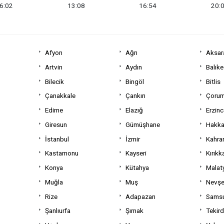
6:02
13:08
16:54
20:
Afyon
Ağrı
Aksar
Artvin
Aydın
Balıke
Bilecik
Bingöl
Bitlis
Çanakkale
Çankırı
Çoru
Edirne
Elazığ
Erzin
Giresun
Gümüşhane
Hakka
İstanbul
İzmir
Kahra
Kastamonu
Kayseri
Kırıkk
Konya
Kütahya
Malat
Muğla
Muş
Nevşe
Rize
Adapazarı
Sams
Şanlıurfa
Şırnak
Tekir