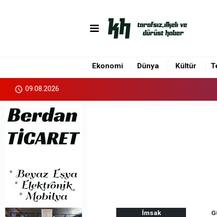
Ekonomi
Dünya
Kültür
T
09.08.2026
İmsak
G