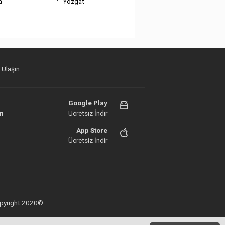
a
Yozgat
 Ulaşın
Google Play
i
Ücretsiz İndir
App Store
Ücretsiz İndir
 Copyright 2020©