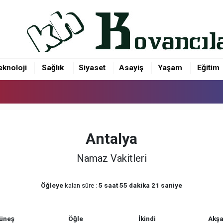
eknoloji
Sağlık
Siyaset
Asayiş
Yaşam
Eğitim
Antalya
Namaz Vakitleri
Öğleye
kalan süre :
5 saat 55 dakika 21 saniye
üneş
Öğle
İkindi
Akş