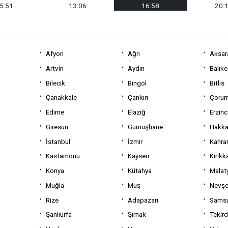
5:51
13:06
16:58
20:
Afyon
Ağrı
Aksar
Artvin
Aydın
Balıke
Bilecik
Bingöl
Bitlis
Çanakkale
Çankırı
Çoru
Edirne
Elazığ
Erzin
Giresun
Gümüşhane
Hakka
İstanbul
İzmir
Kahra
Kastamonu
Kayseri
Kırıkk
Konya
Kütahya
Malat
Muğla
Muş
Nevşe
Rize
Adapazarı
Sams
Şanlıurfa
Şırnak
Tekir