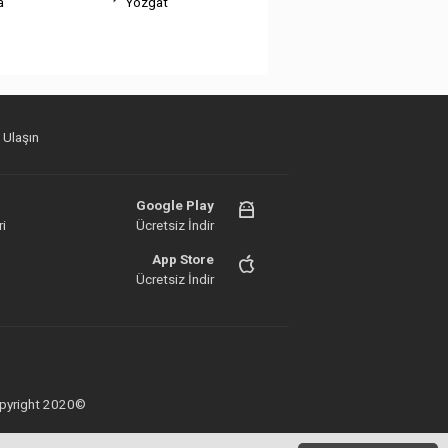
a
Yozgat
 Ulaşın
Google Play
i
Ücretsiz İndir
App Store
Ücretsiz İndir
 Copyright 2020©