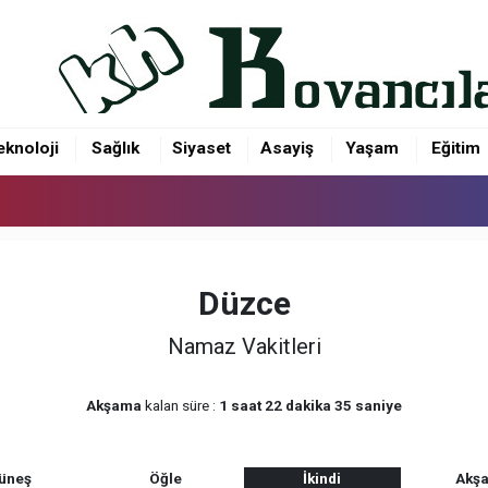
eknoloji
Sağlık
Siyaset
Asayiş
Yaşam
Eğitim
Düzce
Namaz Vakitleri
Akşama
kalan süre :
1 saat 22 dakika 34 saniye
üneş
Öğle
İkindi
Akş