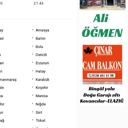
10
21:43
ay
Amasya
sir
Bartın
Bolu
m
Denizli
can
Erzurum
ri
Hatay
manmaraş
Karabük
ale
Kırşehir
ya
Manisa
hir
Niğde
un
Siirt
dağ
Tokat