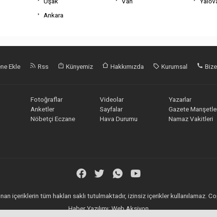
Uşak
Van
Yalov
Ankara
ne Ekle
Rss
Künyemiz
Hakkımızda
Kurumsal
Bize
Fotoğraflar
Videolar
Yazarlar
Anketler
Sayfalar
Gazete Manşetler
Nöbetçi Eczane
Hava Durumu
Namaz Vakitleri
an içeriklerin tüm hakları saklı tutulmaktadır, izinsiz içerikler kullanılamaz.
Haber Yazılımı:
Web Aksiyon