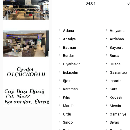
04:01
0
Adana
Adıyaman
Antalya
Ardahan
Batman
Bayburt
Burdur
Bursa
Diyarbakır
Düzce
Eskişehir
Gaziantep
Iğdır
Isparta
Karaman
Kars
Kilis
Kocaeli
Mardin
Mersin
Ordu
Osmaniye
Sinop
Sivas