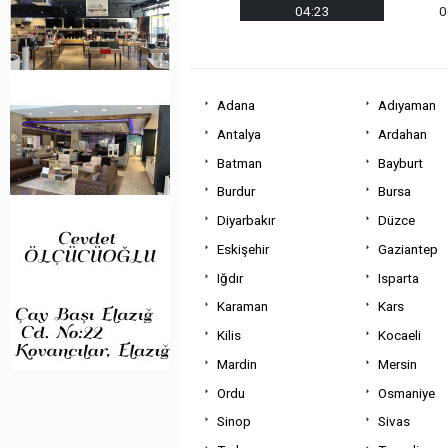
04:23
0
Adana
Adıyaman
Antalya
Ardahan
Batman
Bayburt
Burdur
Bursa
Diyarbakır
Düzce
Eskişehir
Gaziantep
Iğdır
Isparta
Karaman
Kars
Kilis
Kocaeli
Mardin
Mersin
Ordu
Osmaniye
Sinop
Sivas