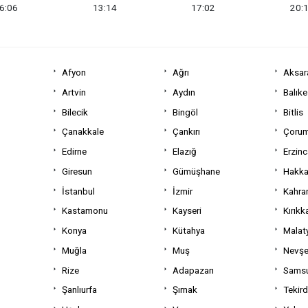
6:06
13:14
17:02
20:
Afyon
Ağrı
Aksar
Artvin
Aydın
Balıke
Bilecik
Bingöl
Bitlis
Çanakkale
Çankırı
Çoru
Edirne
Elazığ
Erzin
Giresun
Gümüşhane
Hakka
İstanbul
İzmir
Kahra
Kastamonu
Kayseri
Kırıkk
Konya
Kütahya
Malat
Muğla
Muş
Nevşe
Rize
Adapazarı
Sams
Şanlıurfa
Şırnak
Tekir