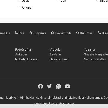
Uşak
Van
Yalov
Ankara
ne Ekle
Rss
Künyemiz
Hakkımızda
Kurumsal
Bize
Fotoğraflar
Videolar
Yazarlar
Anketler
Sayfalar
Gazete Manşetler
Nöbetçi Eczane
Hava Durumu
Namaz Vakitleri
an içeriklerin tüm hakları saklı tutulmaktadır, izinsiz içerikler kullanılamaz.
Haber Yazılımı:
Web Aksiyon