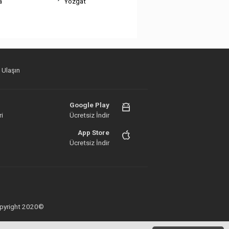
a
Yozgat
 Ulaşın
Google Play
i
Ücretsiz İndir
App Store
Ücretsiz İndir
 Copyright 2020©