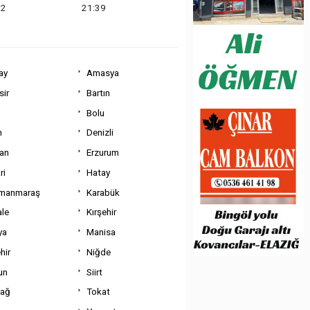
12
21:39
ay
Amasya
sir
Bartın
Bolu
m
Denizli
can
Erzurum
ri
Hatay
manmaraş
Karabük
ale
Kırşehir
ya
Manisa
hir
Niğde
un
Siirt
dağ
Tokat