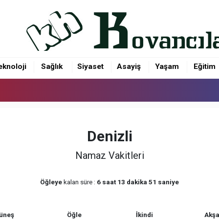
eknoloji
Sağlık
Siyaset
Asayiş
Yaşam
Eğitim
Denizli
Namaz Vakitleri
Öğleye
kalan süre :
6 saat 13 dakika 51 saniye
üneş
Öğle
İkindi
Akş