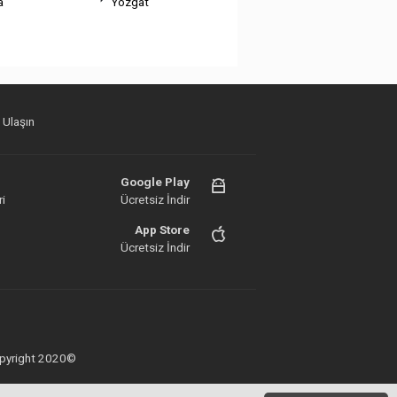
a
Yozgat
 Ulaşın
Google Play
i
Ücretsiz İndir
App Store
Ücretsiz İndir
 Copyright 2020©