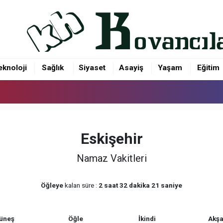
eknoloji
Sağlık
Siyaset
Asayiş
Yaşam
Eğitim
Eskişehir
Namaz Vakitleri
Öğleye
kalan süre :
2 saat 32 dakika 21 saniye
üneş
Öğle
İkindi
Akş