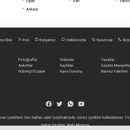
Uşak
Van
Yalov
Ankara
ne Ekle
Rss
Künyemiz
Hakkımızda
Kurumsal
Bize
Fotoğraflar
Videolar
Yazarlar
Anketler
Sayfalar
Gazete Manşetler
Nöbetçi Eczane
Hava Durumu
Namaz Vakitleri
an içeriklerin tüm hakları saklı tutulmaktadır, izinsiz içerikler kullanılamaz.
Haber Yazılımı:
Web Aksiyon