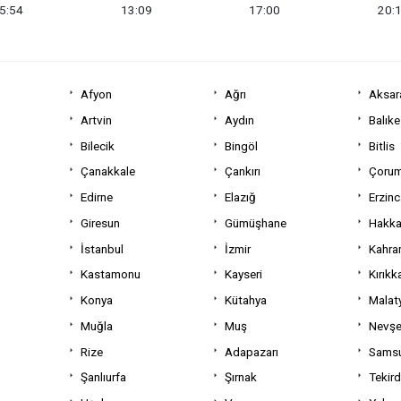
5:54
13:09
17:00
20:
Afyon
Ağrı
Aksar
Artvin
Aydın
Balıke
Bilecik
Bingöl
Bitlis
Çanakkale
Çankırı
Çoru
Edirne
Elazığ
Erzin
Giresun
Gümüşhane
Hakka
İstanbul
İzmir
Kahra
Kastamonu
Kayseri
Kırıkk
Konya
Kütahya
Malat
Muğla
Muş
Nevşe
Rize
Adapazarı
Sams
Şanlıurfa
Şırnak
Tekir