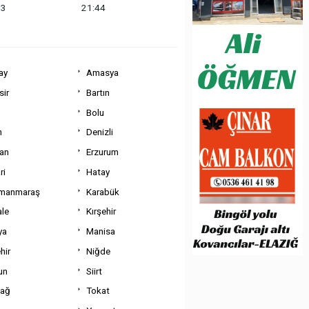
13
21:44
ay
Amasya
sir
Bartın
Bolu
m
Denizli
can
Erzurum
ri
Hatay
manmaraş
Karabük
ale
Kırşehir
ya
Manisa
hir
Niğde
un
Siirt
dağ
Tokat