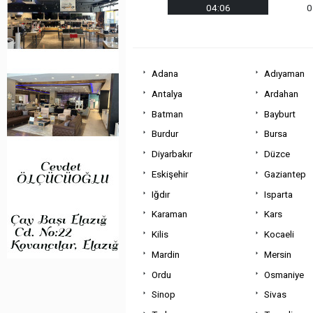
04:06
0
Adana
Adıyaman
Antalya
Ardahan
Batman
Bayburt
Burdur
Bursa
Diyarbakır
Düzce
Eskişehir
Gaziantep
Iğdır
Isparta
Karaman
Kars
Kilis
Kocaeli
Mardin
Mersin
Ordu
Osmaniye
Sinop
Sivas