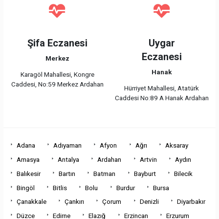
Şifa Eczanesi
Uygar
Eczanesi
Merkez
Hanak
Karagöl Mahallesi, Kongre
Caddesi, No:59 Merkez Ardahan
Hürriyet Mahallesi, Atatürk
Caddesi No:89 A Hanak Ardahan
Adana
Adıyaman
Afyon
Ağrı
Aksaray
Amasya
Antalya
Ardahan
Artvin
Aydın
Balıkesir
Bartın
Batman
Bayburt
Bilecik
Bingöl
Bitlis
Bolu
Burdur
Bursa
Çanakkale
Çankırı
Çorum
Denizli
Diyarbakır
Düzce
Edirne
Elazığ
Erzincan
Erzurum