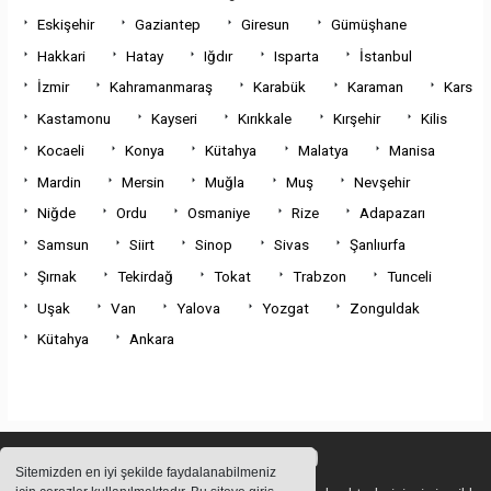
Eskişehir
Gaziantep
Giresun
Gümüşhane
Hakkari
Hatay
Iğdır
Isparta
İstanbul
İzmir
Kahramanmaraş
Karabük
Karaman
Kars
Kastamonu
Kayseri
Kırıkkale
Kırşehir
Kilis
Kocaeli
Konya
Kütahya
Malatya
Manisa
Mardin
Mersin
Muğla
Muş
Nevşehir
Niğde
Ordu
Osmaniye
Rize
Adapazarı
Samsun
Siirt
Sinop
Sivas
Şanlıurfa
Şırnak
Tekirdağ
Tokat
Trabzon
Tunceli
Uşak
Van
Yalova
Yozgat
Zonguldak
Kütahya
Ankara
Sitemizden en iyi şekilde faydalanabilmeniz