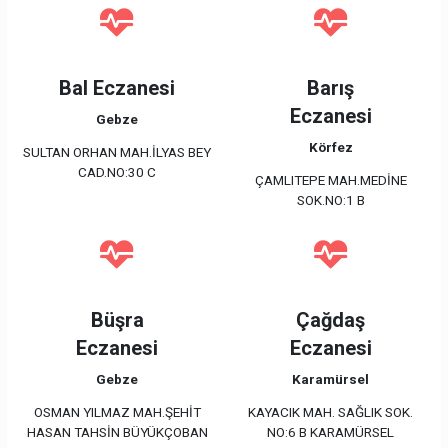
Bal Eczanesi
Barış
Eczanesi
Gebze
Körfez
SULTAN ORHAN MAH.İLYAS BEY
CAD.NO:30 C
ÇAMLITEPE MAH.MEDİNE
SOK.NO:1 B
Büşra
Çağdaş
Eczanesi
Eczanesi
Gebze
Karamürsel
OSMAN YILMAZ MAH.ŞEHİT
KAYACIK MAH. SAĞLIK SOK.
HASAN TAHSİN BÜYÜKÇOBAN
NO:6 B KARAMÜRSEL