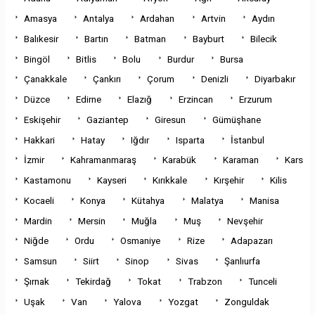
Amasya
Antalya
Ardahan
Artvin
Aydın
Balıkesir
Bartın
Batman
Bayburt
Bilecik
Bingöl
Bitlis
Bolu
Burdur
Bursa
Çanakkale
Çankırı
Çorum
Denizli
Diyarbakır
Düzce
Edirne
Elazığ
Erzincan
Erzurum
Eskişehir
Gaziantep
Giresun
Gümüşhane
Hakkari
Hatay
Iğdır
Isparta
İstanbul
İzmir
Kahramanmaraş
Karabük
Karaman
Kars
Kastamonu
Kayseri
Kırıkkale
Kırşehir
Kilis
Kocaeli
Konya
Kütahya
Malatya
Manisa
Mardin
Mersin
Muğla
Muş
Nevşehir
Niğde
Ordu
Osmaniye
Rize
Adapazarı
Samsun
Siirt
Sinop
Sivas
Şanlıurfa
Şırnak
Tekirdağ
Tokat
Trabzon
Tunceli
Uşak
Van
Yalova
Yozgat
Zonguldak