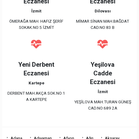
Eczanesi
Eczanesi
İzmit
Dilovası
ÖMERAĞA MAH. HAFIZ ŞERİF
MİMAR SİNAN MAH.BAĞDAT
SOKAK.NO:5 İZMİT
CAD.NO:83 B
Yeni Derbent
Yeşilova
Eczanesi
Cadde
Eczanesi
Kartepe
İzmit
DERBENT MAH.AKÇA SOK.NO:1
A KARTEPE
YEŞİLOVA MAH.TURAN GÜNEŞ
CAD.NO:689 2A
Adana
Adıyaman
Afyon
Ağrı
Aksaray