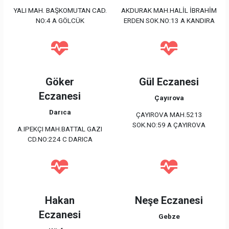
YALI MAH. BAŞKOMUTAN CAD.
AKDURAK MAH.HALİL İBRAHİM
NO:4 A GÖLCÜK
ERDEN SOK.NO:13 A KANDIRA
Göker
Gül Eczanesi
Eczanesi
Çayırova
Darıca
ÇAYIROVA MAH.5213
SOK.NO:59 A ÇAYIROVA
A.IPEKÇI MAH.BATTAL GAZI
CD.NO:224 C DARICA
Hakan
Neşe Eczanesi
Eczanesi
Gebze