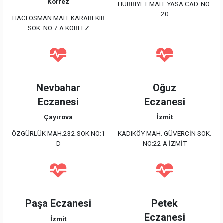
Körfez
HÜRRIYET MAH. YASA CAD. NO:
20
HACI OSMAN MAH. KARABEKIR
SOK. NO:7 A KÖRFEZ
Nevbahar
Oğuz
Eczanesi
Eczanesi
Çayırova
İzmit
ÖZGÜRLÜK MAH.232.SOK.NO:1
KADIKÖY MAH. GÜVERCİN SOK.
D
NO:22 A İZMİT
Paşa Eczanesi
Petek
Eczanesi
İzmit