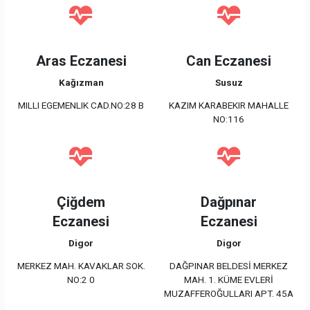
Aras Eczanesi
Can Eczanesi
Kağızman
Susuz
MILLI EGEMENLIK CAD.NO:28 B
KAZIM KARABEKIR MAHALLE
NO:116
Çiğdem
Dağpınar
Eczanesi
Eczanesi
Digor
Digor
MERKEZ MAH. KAVAKLAR SOK.
DAĞPINAR BELDESİ MERKEZ
NO:2 0
MAH. 1. KÜME EVLERİ
MUZAFFEROĞULLARI APT. 45A