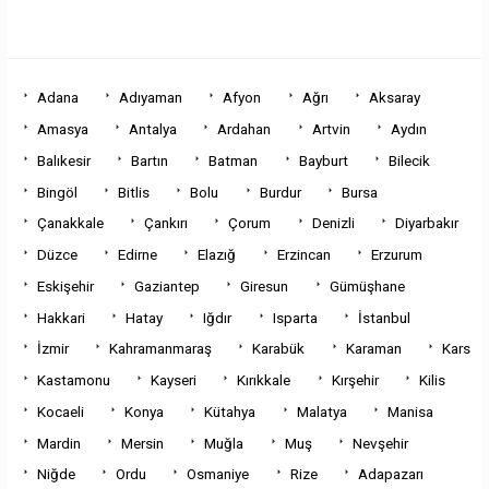
Adana
Adıyaman
Afyon
Ağrı
Aksaray
Amasya
Antalya
Ardahan
Artvin
Aydın
Balıkesir
Bartın
Batman
Bayburt
Bilecik
Bingöl
Bitlis
Bolu
Burdur
Bursa
Çanakkale
Çankırı
Çorum
Denizli
Diyarbakır
Düzce
Edirne
Elazığ
Erzincan
Erzurum
Eskişehir
Gaziantep
Giresun
Gümüşhane
Hakkari
Hatay
Iğdır
Isparta
İstanbul
İzmir
Kahramanmaraş
Karabük
Karaman
Kars
Kastamonu
Kayseri
Kırıkkale
Kırşehir
Kilis
Kocaeli
Konya
Kütahya
Malatya
Manisa
Mardin
Mersin
Muğla
Muş
Nevşehir
Niğde
Ordu
Osmaniye
Rize
Adapazarı