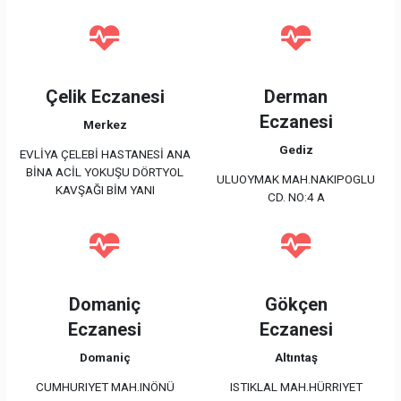
Çelik Eczanesi
Derman
Eczanesi
Merkez
Gediz
EVLİYA ÇELEBİ HASTANESİ ANA
BİNA ACİL YOKUŞU DÖRTYOL
ULUOYMAK MAH.NAKIPOGLU
KAVŞAĞI BİM YANI
CD. NO:4 A
Domaniç
Gökçen
Eczanesi
Eczanesi
Domaniç
Altıntaş
CUMHURIYET MAH.INÖNÜ
ISTIKLAL MAH.HÜRRIYET