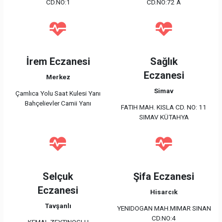
CD.NO:1
CD.NO:72 A
İrem Eczanesi
Sağlık
Eczanesi
Merkez
Simav
Çamlıca Yolu Saat Kulesi Yanı
Bahçelievler Camii Yanı
FATIH MAH. KISLA CD. NO: 11
SIMAV KÜTAHYA
Selçuk
Şifa Eczanesi
Eczanesi
Hisarcık
Tavşanlı
YENIDOGAN MAH.MIMAR SINAN
CD.NO:4