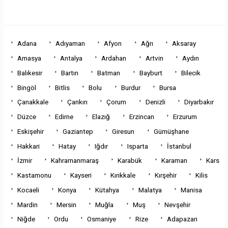
Adana
Adıyaman
Afyon
Ağrı
Aksaray
Amasya
Antalya
Ardahan
Artvin
Aydın
Balıkesir
Bartın
Batman
Bayburt
Bilecik
Bingöl
Bitlis
Bolu
Burdur
Bursa
Çanakkale
Çankırı
Çorum
Denizli
Diyarbakır
Düzce
Edirne
Elazığ
Erzincan
Erzurum
Eskişehir
Gaziantep
Giresun
Gümüşhane
Hakkari
Hatay
Iğdır
Isparta
İstanbul
İzmir
Kahramanmaraş
Karabük
Karaman
Kars
Kastamonu
Kayseri
Kırıkkale
Kırşehir
Kilis
Kocaeli
Konya
Kütahya
Malatya
Manisa
Mardin
Mersin
Muğla
Muş
Nevşehir
Niğde
Ordu
Osmaniye
Rize
Adapazarı