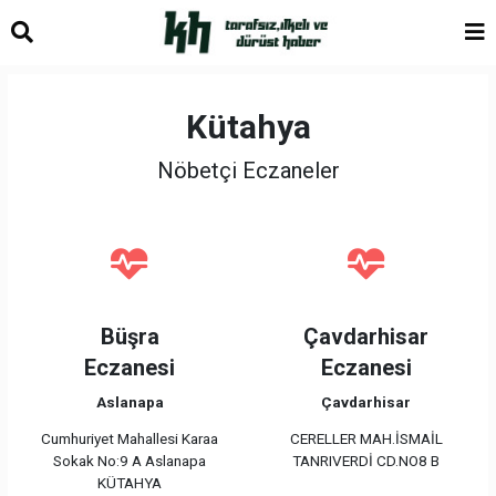
Kütahya
Nöbetçi Eczaneler
Büşra
Çavdarhisar
Eczanesi
Eczanesi
Aslanapa
Çavdarhisar
Cumhuriyet Mahallesi Karaa
CERELLER MAH.İSMAİL
Sokak No:9 A Aslanapa
TANRIVERDİ CD.NO8 B
KÜTAHYA