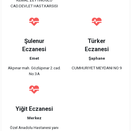
KEMAL ZEYTINOGLU
CAD.DEVLET HAST.KARSISI
Şulenur
Türker
Eczanesi
Eczanesi
Emet
Şaphane
Akpınar mah. Gözlüpınar 2.cad.
CUMHURIYET MEYDANI NO:9
No:3A
Yiğit Eczanesi
Merkez
Özel Anadolu Hastanesi yanı